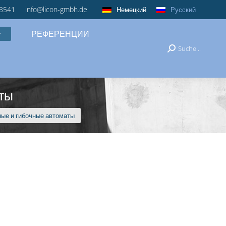
3541
info@licon-gmbh.de
Немецкий
Русский
РЕФЕРЕНЦИИ
Suche...
Поиск:
ты
ые и гибочные автоматы