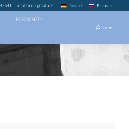
043541
info@licon-gmbh.de
Deutsch
Russisch
REFERENZEN
Suche...
Search: