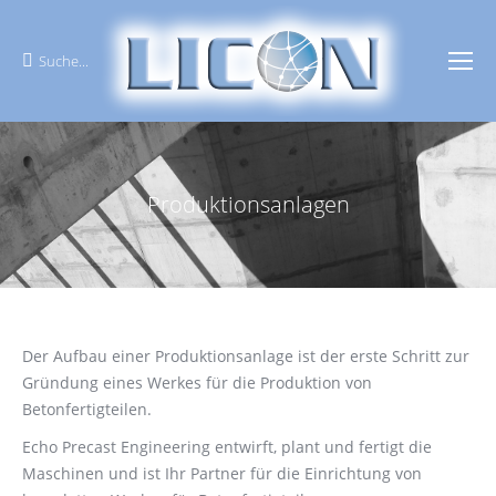
Suche...
Search:
Produktionsanlagen
Sie befinden sich hier:
Der Aufbau einer Produktionsanlage ist der erste Schritt zur
Gründung eines Werkes für die Produktion von
Betonfertigteilen.
Echo Precast Engineering entwirft, plant und fertigt die
Maschinen und ist Ihr Partner für die Einrichtung von