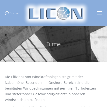
Suche...
Search:
Türme
Sie befinden sich hier:
Die Effizienz von Windkraftanlagen steigt mit der
Nabenhöhe. Besonders im Onshore-Bereich sind die
benötigten Windbedingungen mit geringen Turbulenzen
und steter/hoher Geschwindigkeit erst in höheren
Windschichten zu finden.